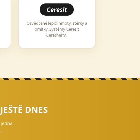
Ceresit
Osvědčené lepicí hmoty, stěrky a
omítky. Systémy Ceresit
Ceretherm.
 JEŠTĚ DNES
 jedna
.