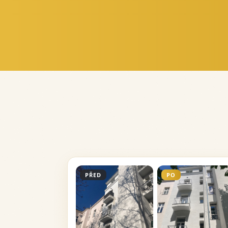
PŘED
PO