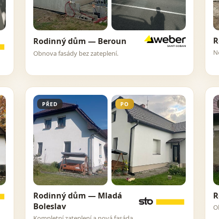
R
Rodinný dům — Beroun
N
Obnova fasády bez zateplení.
PŘED
PO
Rodinný dům — Mladá
R
Boleslav
O
Kompletní zateplení a nová fasáda.