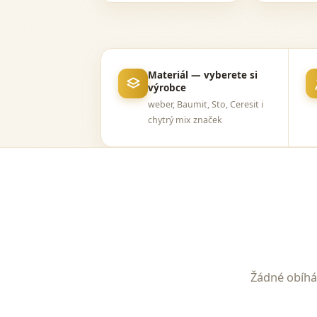
Materiál — vyberete si
výrobce
weber, Baumit, Sto, Ceresit i
chytrý mix značek
Žádné obíhá