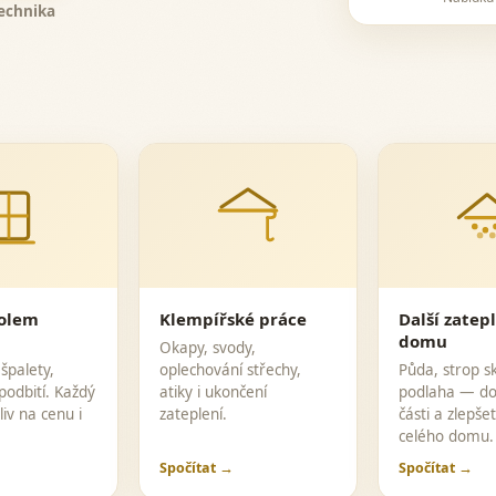
echnika
kolem
Klempířské práce
Další zatep
domu
Okapy, svody,
 špalety,
oplechování střechy,
Půda, strop s
podbití. Každý
atiky i ukončení
podlaha — dop
liv na cenu i
zateplení.
části a zlepš
celého domu.
Spočítat →
Spočítat →