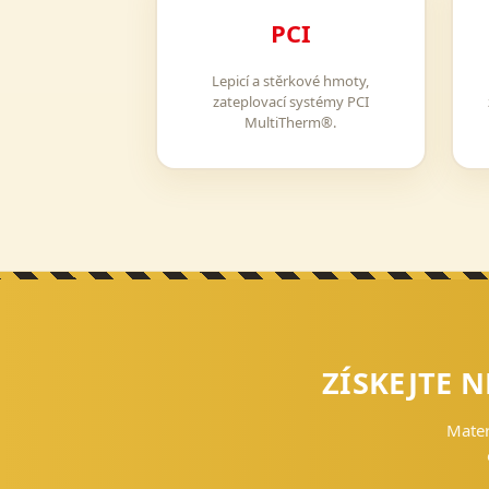
PCI
Lepicí a stěrkové hmoty,
zateplovací systémy PCI
MultiTherm®.
ZÍSKEJTE N
Mater