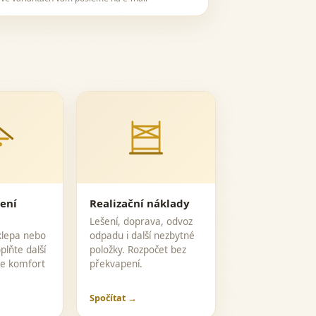
lení
Realizační náklady
Lešení, doprava, odvoz
klepa nebo
odpadu i další nezbytné
lňte další
položky. Rozpočet bez
ete komfort
překvapení.
Spočítat →