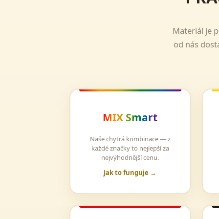
Materiál je 
od nás dosta
MIX Smart
Naše chytrá kombinace — z
každé značky to nejlepší za
nejvýhodnější cenu.
Jak to funguje →