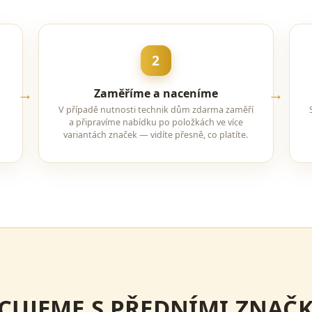
2
Zaměříme a naceníme
V případě nutnosti technik dům zdarma zaměří
a připravíme nabídku po položkách ve více
variantách značek — vidíte přesně, co platíte.
CUJEME S PŘEDNÍMI ZNAČ