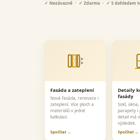
✓ Nezávazně · ✓ Zdarma · ✓ S dohledem t
Fasáda a zateplení
Detaily 
fasády
Nová fasáda, renovace i
zateplení. Více ploch a
Sokl, okna,
materiálů v jedné
parapety i 
kalkulaci.
detail má v
výsledek.
Spočítat →
Spočítat →