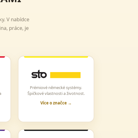
ky. V nabídce
na, práce, je
Prémiové německé systémy.
a
Špičkové vlastnosti a životnost.
Více o značce →