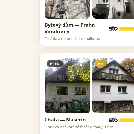
Bytový dům — Praha
Vinohrady
Fasáda a rekonstrukce balkonů.
PŘED
PO
Chata — Masečín
Obnova poškozené fasády chaty u lesa.