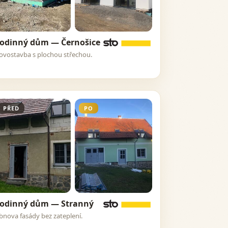
odinný dům — Černošice
ovostavba s plochou střechou.
PŘED
PO
odinný dům — Stranný
bnova fasády bez zateplení.