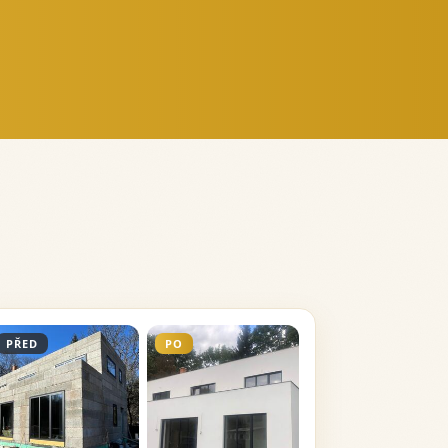
PŘED
PO