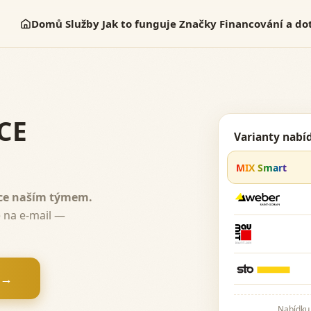
Domů
Služby
Jak to funguje
Značky
Financování a do
CE
Varianty nabí
MIX Smart
ace naším týmem.
 na e-mail —
 →
Nabídku