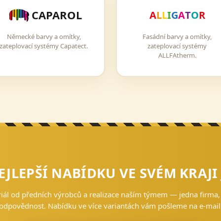
CAPAROL
A
L
L
I
G
A
T
O
R
Německé barvy a omítky,
Fasádní barvy a omítky,
zateplovací systémy Capatect.
zateplovací systémy
ALLFAtherm.
EJLEPŠÍ NABÍDKU VE SVÉM KRAJI
iál od předních výrobců a realizace naším týmem — jedna firma,
odpovědnost. Nabídku ve více variantách vám pošleme na e-mail