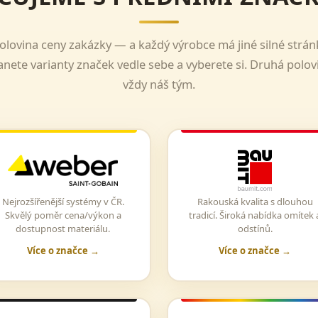
polovina ceny zakázky — a každý výrobce má jiné silné strán
nete varianty značek vedle sebe a vyberete si. Druhá polovi
vždy náš tým.
Nejrozšířenější systémy v ČR.
Rakouská kvalita s dlouhou
Skvělý poměr cena/výkon a
tradicí. Široká nabídka omítek 
dostupnost materiálu.
odstínů.
Více o značce →
Více o značce →