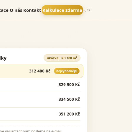
tace
O nás
Kontakt
Kalkulace zdarma
· d47
dky
ukázka · RD 180 m²
312 400 Kč
nejvýhodnější
329 900 Kč
334 500 Kč
351 200 Kč
 ve variantách vám pošleme na e-mail